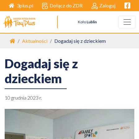
Facebo
Dołącz do ZDR
Zaloguj
3plus.pl
Koło
Lublin
Strona główna
Aktualności
Dogadaj się z dzieckiem
Dogadaj się z
dzieckiem
10 grudnia 2023 r.